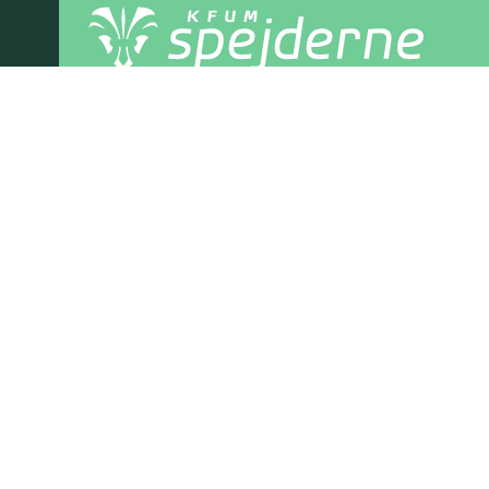
Peder Griib Gruppe – Erritsø
Højmosevej 9A, 7000 Fredericia
20832716