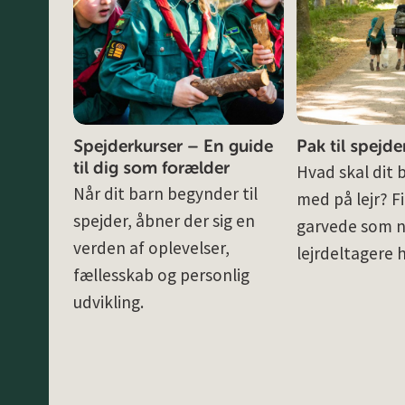
Spejderkurser – En guide
Pak til spejder
til dig som forælder
Hvad skal dit 
Når dit barn begynder til
med på lejr? Fi
spejder, åbner der sig en
garvede som 
verden af oplevelser,
lejrdeltagere h
fællesskab og personlig
udvikling.