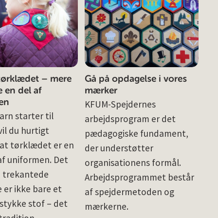
tørklædet – mere
Gå på opdagelse i vores
 en del af
mærker
en
KFUM-Spejdernes
arn starter til
arbejdsprogram er det
vil du hurtigt
pædagogiske fundament,
at tørklædet er en
der understøtter
 af uniformen. Det
organisationens formål.
e trekantede
Arbejdsprogrammet består
 er ikke bare et
af spejdermetoden og
stykke stof – det
mærkerne.