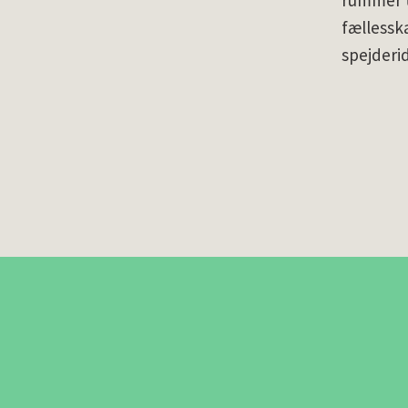
rummer t
fællessk
spejderi