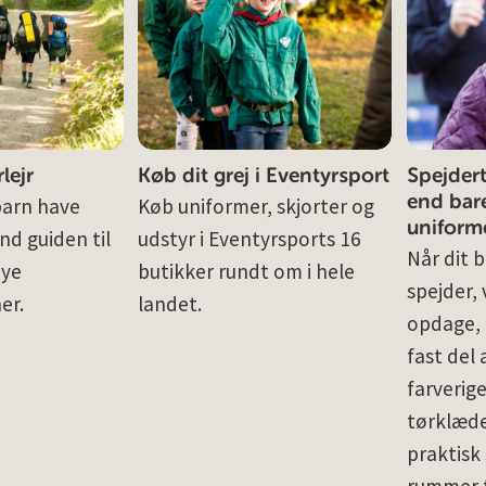
lejr
Køb dit grej i Eventyrsport
Spejder
end bare
barn have
Køb uniformer, skjorter og
uniform
nd guiden til
udstyr i Eventyrsports 16
Når dit b
nye
butikker rundt om i hele
spejder, 
er.
landet.
opdage, 
fast del
farverig
tørklæde
praktisk 